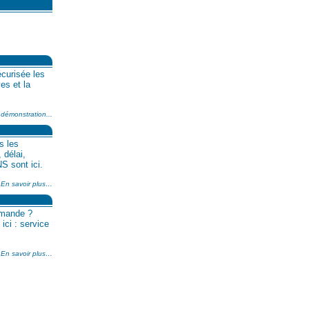
curisée les
es et la
 démonstration...
s les
 délai,
S sont ici.
En savoir plus…
emande ?
ci : service
En savoir plus…