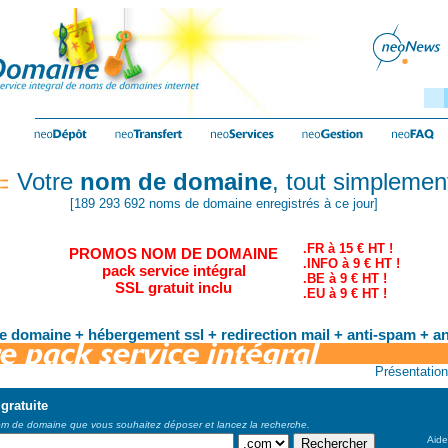
Votre
nom de domaine
, tout simplemen
[189 293 692 noms de domaine enregistrés à ce jour]
.FR à 15 € HT !
PROMOS NOM DE DOMAINE
.INFO à 9 € HT !
pack service intégral
.BE à 9 € HT !
SSL gratuit inclu
.EU à 9 € HT !
 domaine + hébergement ssl + redirection mail + anti-spam + ant
Présentation
gratuite
om de domaine que vous souhaitez déposer et lancez la recherche.
Aide