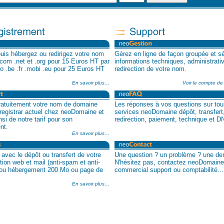
puis hébergez ou redirigez votre nom
Gérez en ligne de façon groupée et sé
com .net et .org pour 15 Euros HT par
informations techniques, administrativ
nfo .be .fr .mobi .eu pour 25 Euros HT
redirection de votre nom.
En savoir plus…
Voir le compte de
ratuitement votre nom de domaine
Les réponses à vos questions sur tou
 registrar actuel chez neoDomaine et
services neoDomaine dépôt, transfert,
nsi de notre tarif pour son
redirection, paiement, technique et DN
nt.
En savoir plus…
avec le dépôt ou transfert de votre
Une question ? un problème ? une d
tion web et mail (anti-spam et anti-
N'hésitez pas, contactez neoDomaine i
) ou hébergement 200 Mo ou page de
commercial support ou comptabilité...
En savoir plus…