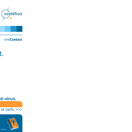
t.
i-virus.
 et tarifs >>>
 >>>