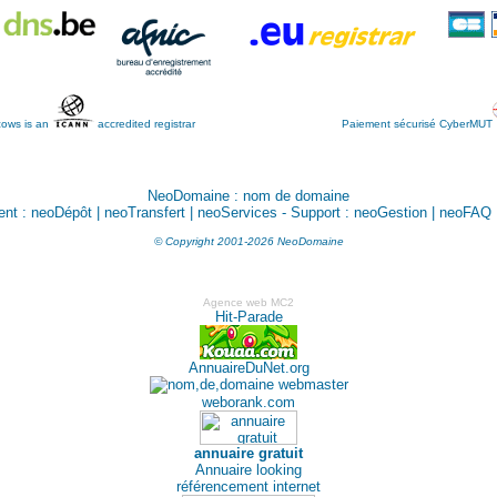
ows is an
accredited registrar
Paiement sécurisé CyberMUT
NeoDomaine :
nom de domaine
ent :
neoDépôt
|
neoTransfert
|
neoServices
- Support :
neoGestion
|
neoFAQ
© Copyright 2001-2026 NeoDomaine
Agence web MC2
AnnuaireDuNet.org
weborank.com
annuaire gratuit
Annuaire looking
référencement internet