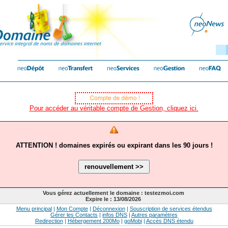
Pour accéder au véritable compte de Gestion, cliquez ici.
ATTENTION ! domaines expirés ou expirant dans les 90 jours !
Vous gérez actuellement le domaine : testezmoi.com
Expire le : 13/08/2026
Menu principal
|
Mon Compte
|
Déconnexion
|
Souscription de services étendus
Gérer les Contacts
|
infos DNS
|
Autres paramètres
Redirection
|
Hébergement 200Mo
|
goMobi
|
Accès DNS étendu