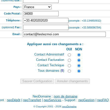
(optionnel)
Etat :
Pays :
Code Postal :
Téléphone :
(exemple : +33.134850932)
(optionnel)
Fax :
(exemple : +33.589096784)
Email :
Appliquer aussi ces changements a :
OUI
NON
Contact Administratif
Contact Facturation
Contact Technique
Tous domaines (
8
)
NeoDomaine :
nom de domaine
ent :
neoDépôt
|
neoTransfert
|
neoServices
- Support :
neoGestion
|
neoFAQ
© Copyright 2001 - 2026
neoDomaine