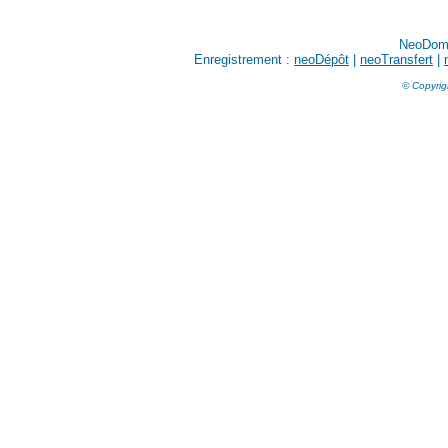
NeoDom
Enregistrement :
neoDépôt
|
neoTransfert
|
© Copyrig